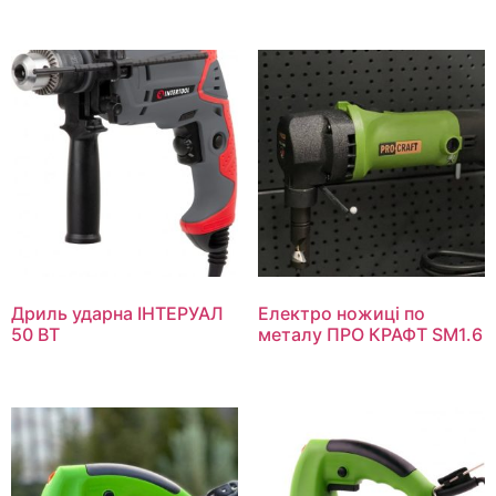
Дриль ударна ІНТЕРУАЛ
Електро ножиці по
50 ВТ
металу ПРО КРАФТ SM1.6