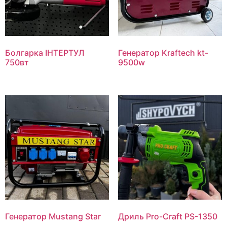
Болгарка ІНТЕРТУЛ
Генератор Kraftech kt-
750вт
9500w
Генератор Mustang Star
Дриль Pro-Craft PS-1350