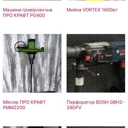
Машина гравіровочна
Мийка VORTEX 1600вт
ПРО КРАФТ PG400
Міксер ПРО КРАФТ
Перфоратор BOSH GBH2-
РММ2200
28DFV