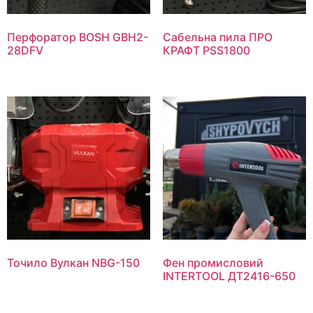
Перфоратор BOSH GBH2-
Сабельна пила ПРО
28DFV
КРАФТ PSS1800
Точило Вулкан NBG-150
Фен промисловий
INTERTOOL ДТ2416-650