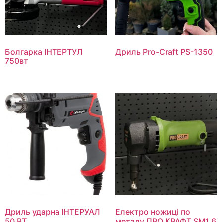
Болгарка ІНТЕРТУЛ
Дриль Pro-Craft PS-1350
750вт
Дриль ударна ІНТЕРУАЛ
Електро ножиці по
50 ВТ
металу ПРО КРАФТ SM1.6