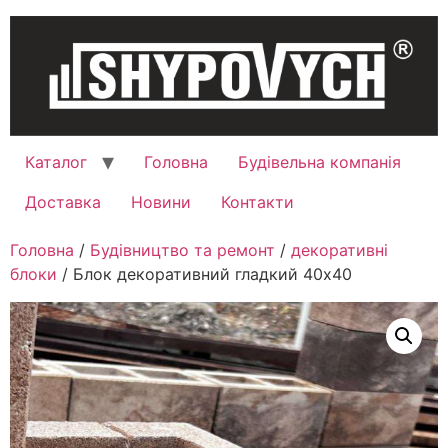
Каталог
Головна
Будівельна компанія
Доставка
Новини
Контакти
Головна
/
Будівництво та ремонт
/
декоративні
блоки
/ Блок декоративний гладкий 40х40