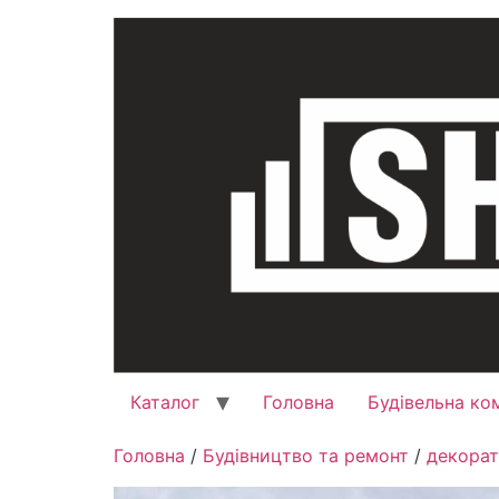
Каталог
Головна
Будівельна ко
Головна
/
Будівництво та ремонт
/
декорат