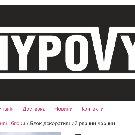
мпанія
Доставка
Новини
Контакти
ивні блоки
/ Блок декоративний рваний чорний