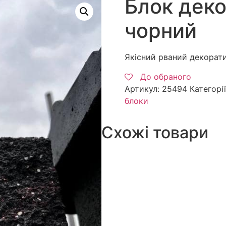
Блок дек
чорний
Якісний рваний декорат
До обраного
Артикул:
25494
Категорі
блоки
Схожі товари