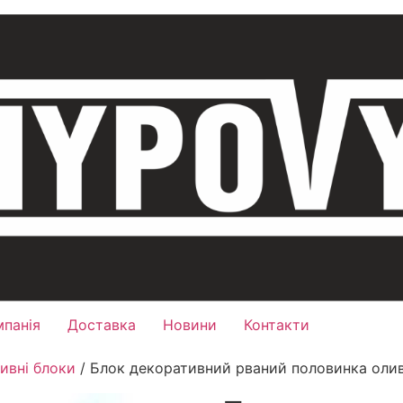
мпанія
Доставка
Новини
Контакти
ивні блоки
/ Блок декоративний рваний половинка оли