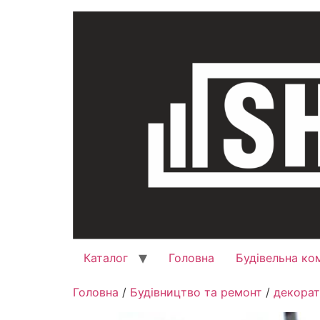
Каталог
Головна
Будівельна ко
Головна
/
Будівництво та ремонт
/
декорат