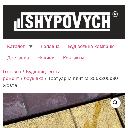
Каталог
Головна
Будівельна компанія
Доставка
Новини
Контакти
Головна
/
Будівництво та
ремонт
/
бруківка
/ Тротуарна плитка 300х300х30
жовта